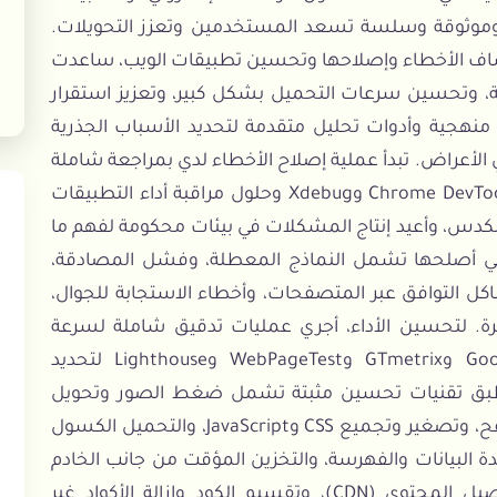
وموثوقة وسلسة تسعد المستخدمين وتعزز التحويلات.
شاف الأخطاء وإصلاحها وتحسين تطبيقات الويب، ساعدت
ة، وتحسين سرعات التحميل بشكل كبير، وتعزيز استقرار
هجية وأدوات تحليل متقدمة لتحديد الأسباب الجذرية
لأعراض. تبدأ عملية إصلاح الأخطاء لدي بمراجعة شاملة
للكود وتحليل الأخطاء باستخدام أدوات مثل Chrome DevTools وXdebug وحلول مراقبة أداء التطبيقات
المكدس، وأعيد إنتاج المشكلات في بيئات محكومة لفهم ما
تي أصلحها تشمل النماذج المعطلة، وفشل المصادقة،
بة الدفع، ومشاكل تكامل API، ومشاكل التوافق عبر المتصفحات، وأخطاء الاستجابة للجوال،
كرة. لتحسين الأداء، أجري عمليات تدقيق شاملة لسرعة
الموقع باستخدام Google PageSpeed Insights وGTmetrix وWebPageTest وLighthouse لتحديد
 أطبق تقنيات تحسين مثبتة تشمل ضغط الصور وتحويل
تنسيق WebP، وتكوين التخزين المؤقت للمتصفح، وتصغير وتجميع CSS وJavaScript، والتحميل الكسول
 البيانات والفهرسة، والتخزين المؤقت من جانب الخادم
مع Redis أو Memcached، وتكامل شبكة توصيل المحتوى (CDN)، وتقسيم الكود وإزالة الأكواد غير