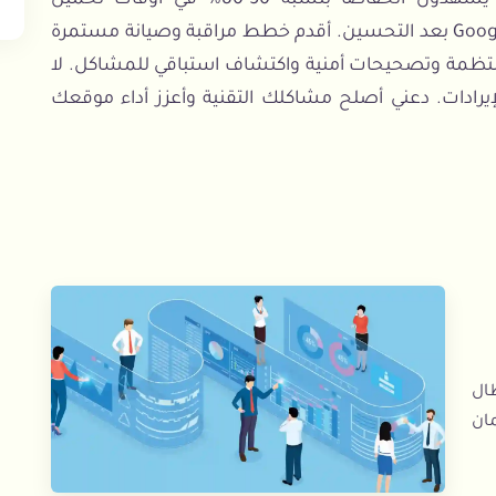
ومقاييس تجربة المستخدم. معظم العملاء يشهدون انخفاضاً بنسبة 50-80% في أوقات تحميل
الصفحة وتحسينات كبيرة في تصنيفات بحث Google بعد التحسين. أقدم خطط مراقبة وصيانة مستمرة
نتظمة وتصحيحات أمنية واكتشاف استباقي للمشاكل. لا
لإيرادات. دعني أصلح مشاكلك التقنية وأعزز أداء موقعك
ال
ان