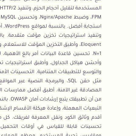
M
استج
Eloquent، وأطبق التخزين المؤقت للاست
N+1. تحسين قاعدة البيانات أمر بالغ الأهمي
وأحسّن هياكل الجداول، وأطبق استراتيجيات تخ
والتوسع للتطبيقات المتنامية. التحسينات الأم
من أن تط
التبعيات المهملة، وإعادة هيكلة الأقسام الإشك
أقدم وثائق الكود ونقل المعرفة لفريقك. ك