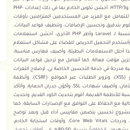
المستخدمة لتقليل أحجام الحزم، وتنفيذ HTTP/2 وHTTP/3. أحسّن تكوين الخادم بما في ذلك إعدادات PHP-
FP، وضبط Nginx/Apache، وتحسين MySQL للتعامل مع المزيد من المستخدمين المتزامنين بأوقات
ابة أفضل. بالنسبة لمواقع WordPress، أقوم بتدقيق وتحسين الإضافات، وتنظيف قواعد البيانات،
وتنفيذ استراتيجيات تخزين مؤقت متقدمة. بالنسبة لـ Laravel وأطر PHP الأخرى، أحسّن استعلامات
علام، وأستخدم التحميل الحريص للقضاء على مشاكل استعلام
ة، لذا أحلل الاستعلامات البطيئة، وأضيف فهارس مناسبة،
زين مؤقت فعالة. كما أتعامل مع ترحيل قواعد البيانات
نية مدرجة في خدمة التحسين الخاصة بي، لإصلاح الثغرات
مثل حقن SQL، والبرمجة النصية عبر المواقع (XSS)، وتزوير الطلبات عبر المواقع (CSRF)، وأنظمة
المصادقة غير الآمنة. أطبق أفضل ممارسات الأمان، وأضيف شهادات SSL، وأكوّن جدران الحماية، وأتأكد
بيقك يتبع إرشادات أمان OWASP. بالنسبة للأنظمة القديمة، أقوم بتحديث الكود القديم، وتحديث
الية مع الحفاظ على التوافق مع الإصدارات السابقة. كما
ل مشروع تحسين يتضمن مقاييس أداء قبل وبعد توضح
تحسينات قابلة للقياس في أوقات التحميل، ودرجات Core Web Vitals، وأوقات استجابة الخادم،