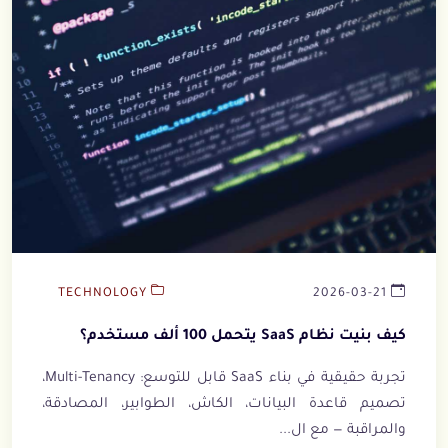
TECHNOLOGY
2026-03-21
كيف بنيت نظام SaaS يتحمل 100 ألف مستخدم؟
تجربة حقيقية في بناء SaaS قابل للتوسع: Multi-Tenancy،
تصميم قاعدة البيانات، الكاش، الطوابير، المصادقة،
والمراقبة — مع ال...